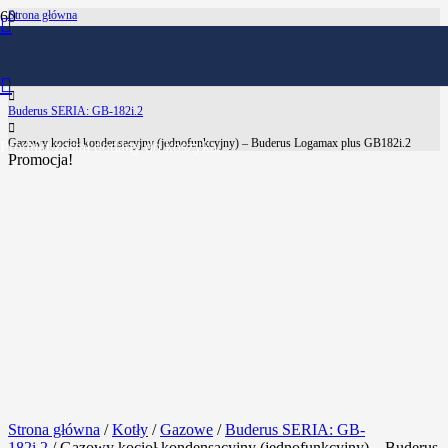
Strona główna
Kotły
Gazowe
Buderus SERIA: GB-182i.2
Gazowy kocioł kondensacyjny (jednofunkcyjny) – Buderus Logamax plus GB182i.2
Produkt
został dodany do koszyka.
Promocja!
Strona główna
/
Kotły
/
Gazowe
/
Buderus SERIA: GB-
182i.2
/ Gazowy kocioł kondensacyjny (jednofunkcyjny) – Buderus