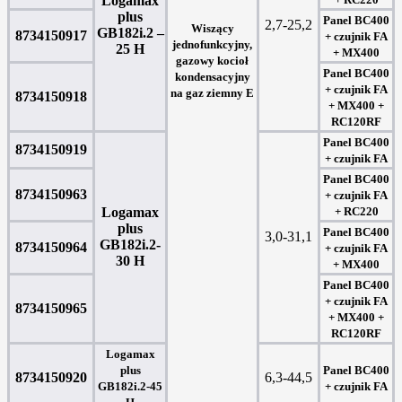
Logamax
plus
Panel BC400
2,7-25,2
Wiszący
GB182i.2 –
8734150917
+ czujnik FA
jednofunkcyjny,
25 H
+ MX400
gazowy kocioł
Panel BC400
kondensacyjny
+ czujnik FA
na gaz ziemny E
8734150918
+ MX400 +
RC120RF
Panel BC400
8734150919
+ czujnik FA
Panel BC400
8734150963
+ czujnik FA
Logamax
+ RC220
plus
Panel BC400
3,0-31,1
GB182i.2-
8734150964
+ czujnik FA
30 H
+ MX400
Panel BC400
+ czujnik FA
8734150965
+ MX400 +
RC120RF
Logamax
plus
Panel BC400
8734150920
6,3-44,5
GB182i.2-45
+ czujnik FA