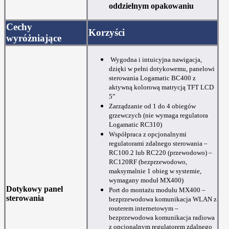
oddzielnym opakowaniu
Cechy
Korzyści
wyróżniające
Wygodna i intuicyjna nawigacja,
dzięki w pełni dotykowemu, panelowi
sterowania Logamatic BC400 z
aktywną kolorową matrycją TFT LCD
5”
Zarządzanie od 1 do 4 obiegów
grzewczych (nie wymaga regulatora
Logamatic RC310)
Współpraca z opcjonalnymi
regulatorami zdalnego sterowania –
RC100.2 lub RC220 (przewodowo) –
RC120RF (bezprzewodowo,
maksymalnie 1 obieg w systemie,
wymagany moduł MX400)
Dotykowy panel
Port do montażu modułu MX400 –
sterowania
bezprzewodowa komunikacja WLAN z
routerem internetowym –
bezprzewodowa komunikacja radiowa
z opcjonalnym regulatorem zdalnego