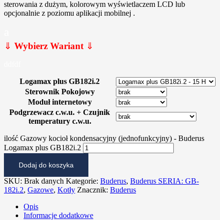
sterowania z dużym, kolorowym wyświetlaczem LCD lub
opcjonalnie z poziomu aplikacji mobilnej .
a
⇓
Wybierz Wariant
⇓
ddfdf
Logamax plus GB182i.2
Sterownik Pokojowy
Moduł internetowy
Podgrzewacz c.w.u. + Czujnik
temperatury c.w.u.
ilość Gazowy kocioł kondensacyjny (jednofunkcyjny) - Buderus
Logamax plus GB182i.2
Dodaj do koszyka
SKU:
Brak danych
Kategorie:
Buderus
,
Buderus SERIA: GB-
182i.2
,
Gazowe
,
Kotły
Znacznik:
Buderus
Opis
Informacje dodatkowe