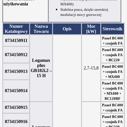
użytkowania
MX400)
Stabilna praca, dzięki szerokiej
modulacji mocy grzewczej
Numer
Nazwa
Moc
Opis
Sterownik
Katalogowy
Towaru
[kW]
Panel BC400
8734150911
+ czujnik FA
Panel BC400
8734150912
+ czujnik FA
Logamax
+ RC220
plus
Panel BC400
2,7-15,8
GB182i.2 –
8734150913
+ czujnik FA
15 H
+ MX400
Panel BC400
+ czujnik FA
8734150914
+ MX400 +
RC120RF
Panel BC400
8734150915
+ czujnik FA
Panel BC400
8734150916
+ czujnik FA
+ RC220