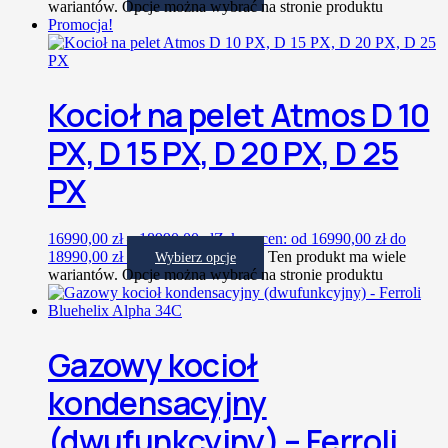
wariantów. Opcje można wybrać na stronie produktu
Promocja!
Kocioł na pelet Atmos D 10
PX, D 15 PX, D 20 PX, D 25
PX
16990,00
zł
–
18990,00
zł
Zakres cen: od 16990,00 zł do
18990,00 zł
Ten produkt ma wiele
Wybierz opcje
wariantów. Opcje można wybrać na stronie produktu
Gazowy kocioł
kondensacyjny
(dwufunkcyjny) – Ferroli