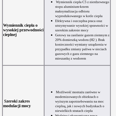
Wymiennik ciepła C5 z nierdzewnego
stopu aluminium-krzem
maksymalizacja odbioru
wyprodukowanego w kotle ciepła
Efektywna i oszczędna praca oraz
Wymiennik ciepła o
utrzymywanie wysokiej sprawności w
wysokiej przewodności
szerokim zakresie mocy
cieplnej
Gotowy na zasilanie gazem ziemnym z
20% domieszką wodoru (H2 ). Brak
konieczności wymiany urządzenia w
przypadku zmiany paliwa w sieciach
gazowych z gazu ziemnego na
mieszankę z wodorem
Możliwość montażu zarówno w
modernizowanych obiektach o
Szeroki zakres
wyższym zapotrzebowaniu na moc
modulacji mocy
cieplną, jak i nowych budynkach o
niewielkich stratach ciepła
Wydajna i ekonomiczna praca