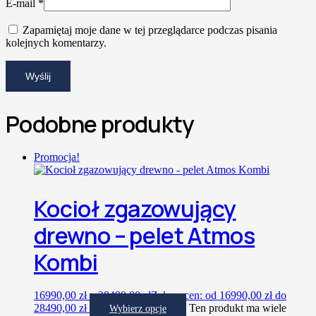
E-mail
*
Zapamiętaj moje dane w tej przeglądarce podczas pisania
kolejnych komentarzy.
Podobne produkty
Promocja!
Kocioł zgazowujący
drewno – pelet Atmos
Kombi
16990,00
zł
–
28490,00
zł
Zakres cen: od 16990,00 zł do
28490,00 zł
Ten produkt ma wiele
Wybierz opcje