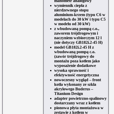
manometr analogowy
wymiennik ciepła z
nierdzewnego stopu
aluminium-krzem (typu C6 w
modelach do 30 kW i typu C5
w modelu od 30 kW)
z wbudowaną pompą c.o.,
zaworem trójdrogowym i
naczyniem wzbiorczym 12 l
(nie dotyczy GB182i.2-45 H)
model GB182i.2-45 H z
wbudowaną pompą c.o.
(zawór trójdrogowy do
montażu poza kotłem jako
wyposażenie dodatkowe
wysoka sprawność i
efektywność energetyczna
nowoczesny wygląd – front
kotła wykonany ze szkła
akrylowego Buderus –
Titanium Design
adapter powietrzno-spalinowy
dostarczany wraz z kotłem
pionowa płyta montażowa w
zestawie z kotłem w