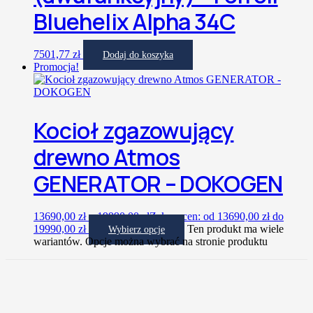
Bluehelix Alpha 34C
7501,77
zł
Dodaj do koszyka
Promocja!
Kocioł zgazowujący
drewno Atmos
GENERATOR – DOKOGEN
13690,00
zł
–
19990,00
zł
Zakres cen: od 13690,00 zł do
19990,00 zł
Ten produkt ma wiele
Wybierz opcje
wariantów. Opcje można wybrać na stronie produktu