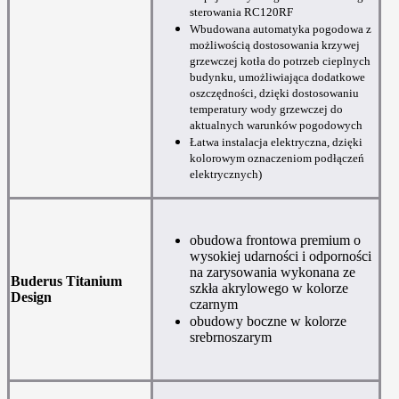
sterowania RC120RF
Wbudowana automatyka pogodowa z
możliwością dostosowania krzywej
grzewczej kotła do potrzeb cieplnych
budynku, umożliwiająca dodatkowe
oszczędności, dzięki dostosowaniu
temperatury wody grzewczej do
aktualnych warunków pogodowych
Łatwa instalacja elektryczna, dzięki
kolorowym oznaczeniom podłączeń
elektrycznych)
obudowa frontowa premium o
wysokiej udarności i odporności
na zarysowania wykonana ze
Buderus Titanium
szkła akrylowego w kolorze
Design
czarnym
obudowy boczne w kolorze
srebrnoszarym