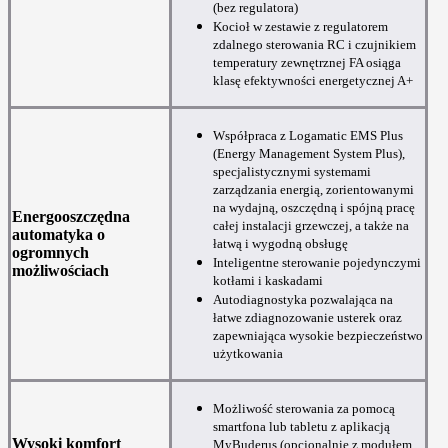
(bez regulatora)
Kocioł w zestawie z regulatorem
zdalnego sterowania RC i czujnikiem
temperatury zewnętrznej FA osiąga
klasę efektywności energetycznej A+
Współpraca z Logamatic EMS Plus
(Energy Management System Plus),
specjalistycznymi systemami
zarządzania energią, zorientowanymi
na wydajną, oszczędną i spójną pracę
Energooszczędna
całej instalacji grzewczej, a także na
automatyka o
łatwą i wygodną obsługę
ogromnych
Inteligentne sterowanie pojedynczymi
możliwościach
kotłami i kaskadami
Autodiagnostyka pozwalająca na
łatwe zdiagnozowanie usterek oraz
zapewniająca wysokie bezpieczeństwo
użytkowania
Możliwość sterowania za pomocą
smartfona lub tabletu z aplikacją
Wysoki komfort
MyBuderus (opcjonalnie z modułem