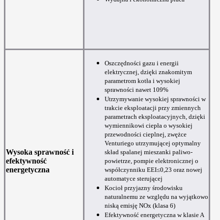
Oszczędności gazu i energii
elektrycznej, dzięki znakomitym
parametrom kotła i wysokiej
sprawności nawet 109%
Utrzymywanie wysokiej sprawności w
trakcie eksploatacji przy zmiennych
parametrach eksploatacyjnych, dzięki
wymiennikowi ciepła o wysokiej
przewodności cieplnej, zwężce
Venturiego utrzymującej optymalny
Wysoka sprawność i
skład spalanej mieszanki paliwo-
efektywność
powietrze, pompie elektronicznej o
energetyczna
współczynniku EEI≤0,23 oraz nowej
automatyce sterującej
Kocioł przyjazny środowisku
naturalnemu ze względu na wyjątkowo
niską emisję NOx (klasa 6)
Efektywność energetyczna w klasie A