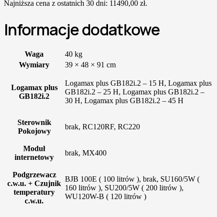
Najniższa cena z ostatnich 30 dni:
11490,00
zł
.
Informacje dodatkowe
Waga
40 kg
Wymiary
39 × 48 × 91 cm
Logamax plus GB182i.2 – 15 H, Logamax plus
Logamax plus
GB182i.2 – 25 H, Logamax plus GB182i.2 –
GB182i.2
30 H, Logamax plus GB182i.2 – 45 H
Sterownik
brak, RC120RF, RC220
Pokojowy
Moduł
brak, MX400
internetowy
Podgrzewacz
BJB 100E ( 100 litrów ), brak, SU160/5W (
c.w.u. + Czujnik
160 litrów ), SU200/5W ( 200 litrów ),
temperatury
WU120W-B ( 120 litrów )
c.w.u.