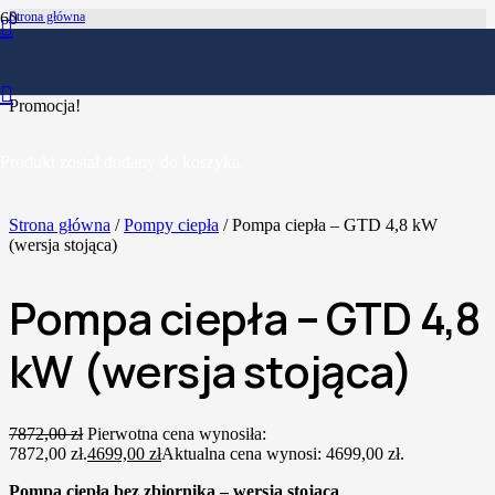
Strona główna
Pompy ciepła
Pompa ciepła – GTD 4,8 kW (wersja stojąca)
Promocja!
Produkt
został dodany do koszyka.
Strona główna
/
Pompy ciepła
/ Pompa ciepła – GTD 4,8 kW
(wersja stojąca)
Pompa ciepła – GTD 4,8
kW (wersja stojąca)
7872,00
zł
Pierwotna cena wynosiła:
7872,00 zł.
4699,00
zł
Aktualna cena wynosi: 4699,00 zł.
Pompa ciepła bez zbiornika – wersja stojąca