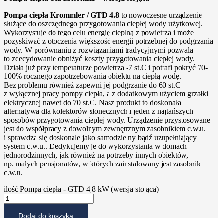
Pompa ciepła Krommler / GTD 4.8
to nowoczesne urządzenie
służące do oszczędnego przygotowania ciepłej wody użytkowej.
Wykorzystuje do tego celu energię cieplną z powietrza i może
pozyskiwać z otoczenia większość energii potrzebnej do podgrzania
wody. W porównaniu z rozwiązaniami tradycyjnymi pozwala
to zdecydowanie obniżyć koszty przygotowania ciepłej wody.
Działa już przy temperaturze powietrza -7 st.C i potrafi pokryć 70-
100% rocznego zapotrzebowania obiektu na ciepłą wodę.
Bez problemu również zapewni jej podgrzanie do 60 st.C
z wyłącznej pracy pompy ciepła, a z dodatkowym użyciem grzałki
elektrycznej nawet do 70 st.C. Nasz produkt to doskonała
alternatywa dla kolektorów słonecznych i jeden z najtańszych
sposobów przygotowania ciepłej wody. Urządzenie przystosowane
jest do współpracy z dowolnym zewnętrznym zasobnikiem c.w.u.
i sprawdza się doskonale jako samodzielny bądź uzupełniający
system c.w.u.. Dedykujemy je do wykorzystania w domach
jednorodzinnych, jak również na potrzeby innych obiektów,
np. małych pensjonatów, w których zainstalowany jest zasobnik
c.w.u.
ilość Pompa ciepła - GTD 4,8 kW (wersja stojąca)
Dodaj do koszyka