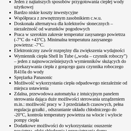
Jeden z najtańszych sposobów przygotowania ciepłej wody
użytkowej
Bardzo niskie koszty inwestycyjne
Współpraca z zewnętrznym zasobnikiem c.w.u.
Doskonała alternatywa dla kolektorów słonecznych –
niezależność od warunków pogodowych
Praca w szerokim zakresie temperatur zasysanego powietrza
(-7°C do +43°C). Minimalna temperatura zasysanego
powietrza: -7°C.
Elektroniczny zawór rozprężny dla zwiększenia wydajności
Wymiennik ciepła Shell In Tube („woda – czynnik roboczy”)
– jeden z najnowocześniejszych wymienników służących do
przekazywania ciepła z gorącego gazu czynnika roboczego
R410a do wody
Sprężarka Panasonic
Możliwość wykorzystania ciepła odpadowego niezależnie od
miejsca ustawienia
Zdalna, przewodowa automatyka z intuicyjnym panelem
sterowania dająca duże możliwości sterowania urządzeniem
m.in.: możliwość pracy w 3 przedziałach czasowych, pełna
regulacja grzałki , odszranianie układu chłodniczego do
-20°C, kontrola temperatury powietrza na wlocie i wylocie
pompy ciepła
Dodatkowe możliwości do wykorzystania: osuszenie
powietrza, efekt chłodzenia i przewietrzania domu