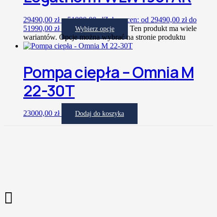
29490,00
zł
–
51990,00
zł
Zakres cen: od 29490,00 zł do
51990,00 zł
Ten produkt ma wiele
Wybierz opcje
wariantów. Opcje można wybrać na stronie produktu
Pompa ciepła – Omnia M
22-30T
23000,00
zł
Dodaj do koszyka