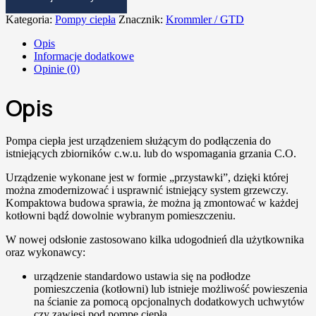
Kategoria:
Pompy ciepła
Znacznik:
Krommler / GTD
Opis
Informacje dodatkowe
Opinie (0)
Opis
Pompa ciepła jest urządzeniem służącym do podłączenia do
istniejących zbiorników c.w.u. lub do wspomagania grzania C.O.
Urządzenie wykonane jest w formie „przystawki”, dzięki której
można zmodernizować i usprawnić istniejący system grzewczy.
Kompaktowa budowa sprawia, że można ją zmontować w każdej
kotłowni bądź dowolnie wybranym pomieszczeniu.
W nowej odsłonie zastosowano kilka udogodnień dla użytkownika
oraz wykonawcy:
urządzenie standardowo ustawia się na podłodze
pomieszczenia (kotłowni) lub istnieje możliwość powieszenia
na ścianie za pomocą opcjonalnych dodatkowych uchwytów
czy zawiesi pod pompę ciepła