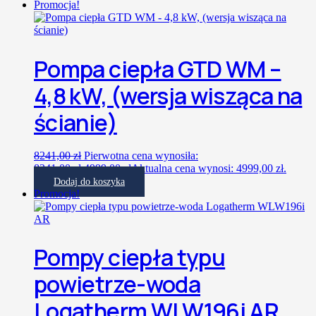
Promocja!
Pompa ciepła GTD WM –
4,8 kW, (wersja wisząca na
ścianie)
8241,00
zł
Pierwotna cena wynosiła:
8241,00 zł.
4999,00
zł
Aktualna cena wynosi: 4999,00 zł.
Dodaj do koszyka
Promocja!
Pompy ciepła typu
powietrze-woda
Logatherm WLW196i AR