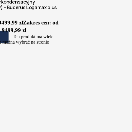
ł kondensacyjny
) – Buderus Logamax plus
9499,99
zł
Zakres cen: od
 9499,99 zł
Ten produkt ma wiele
e
e można wybrać na stronie