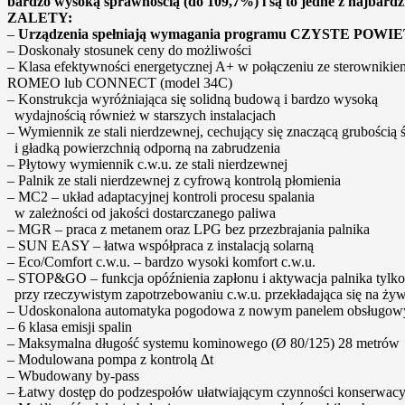
bardzo wysoką sprawnością (do 109,7%) i są to jedne z najbard
ZALETY:
–
Urządzenia spełniają wymagania programu CZYSTE POW
– Doskonały stosunek ceny do możliwości
– Klasa efektywności energetycznej A+ w połączeniu ze sterownikie
ROMEO lub CONNECT (model 34C)
– Konstrukcja wyróżniająca się solidną budową i bardzo wysoką
wydajnością również w starszych instalacjach
– Wymiennik ze stali nierdzewnej, cechujący się znaczącą grubością 
i gładką powierzchnią odporną na zabrudzenia
– Płytowy wymiennik c.w.u. ze stali nierdzewnej
– Palnik ze stali nierdzewnej z cyfrową kontrolą płomienia
– MC2 – układ adaptacyjnej kontroli procesu spalania
w zależności od jakości dostarczanego paliwa
– MGR – praca z metanem oraz LPG bez przezbrajania palnika
– SUN EASY – łatwa współpraca z instalacją solarną
– Eco/Comfort c.w.u. – bardzo wysoki komfort c.w.u.
– STOP&GO – funkcja opóźnienia zapłonu i aktywacja palnika tylko
przy rzeczywistym zapotrzebowaniu c.w.u. przekładająca się na ży
– Udoskonalona automatyka pogodowa z nowym panelem obsługo
– 6 klasa emisji spalin
– Maksymalna długość systemu kominowego (Ø 80/125) 28 metrów
– Modulowana pompa z kontrolą ∆t
– Wbudowany by-pass
– Łatwy dostęp do podzespołów ułatwiającym czynności konserwacy