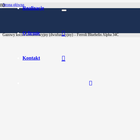
Strona główna
Realizacje
Kotły
Gazowe
O firmie
Gazowy kocioł kondensacyjny (dwufunkcyjny) – Ferroli Bluehelix Alpha 34C
Kontakt