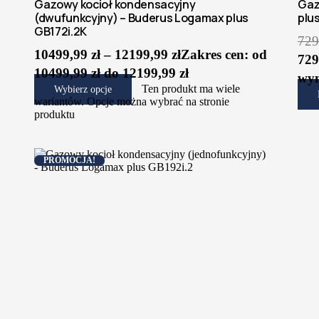
Gazowy kocioł kondensacyjny
Gaz
(dwufunkcyjny) – Buderus Logamax plus
plu
GB172i.2K
729
10499,99
zł
–
12199,99
zł
Zakres cen: od
729
10499,99 zł do 12199,99 zł
wyn
Ten produkt ma wiele
Wybierz opcje
wariantów. Opcje można wybrać na stronie
produktu
PROMOCJA!