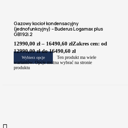
Gazowy kocioł kondensacyjny
(jednofunkcyjny) – Buderus Logamax plus
GB192i.2
12990,00
zł
–
16490,60
zł
Zakres cen: od
12990,00 zł do 16490,60 zł
Ten produkt ma wiele
Wybierz opcje
wariantów. Opcje można wybrać na stronie
produktu