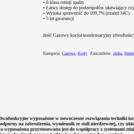
• 6 klasa emisji spalin
• Łatwy dostęp do podzespołów ułatwiający cz
• Wysoka sprawność do 109,7% (model 34C)
• 5 lat gwarancji
ilość Gazowy kocioł kondensacyjny (dwufunkcy
Kategorie:
Gazowe
,
Kotły
Znaczników:
alpha
,
blueh
ufunkcyjne wyposażone w nowoczesne rozwiązania techniki kond
, odporny na zabrudzenia, wymiennik ze stali nierdzewnej, czy ukła
a wyposażona przystosowana jest do współpracy z systemami z