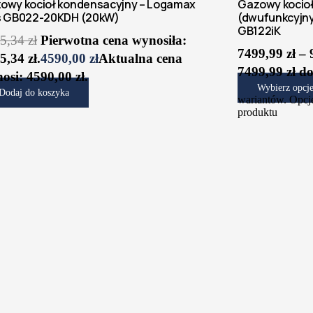
owy kocioł kondensacyjny – Logamax
Gazowy kocio
s GB022-20KDH (20kW)
(dwufunkcyjny
GB122iK
5,34
zł
Pierwotna cena wynosiła:
7499,99
zł
–
5,34 zł.
4590,00
zł
Aktualna cena
7499,99 zł do
osi: 4590,00 zł.
Wybierz opcj
Dodaj do koszyka
wariantów. Opcj
produktu