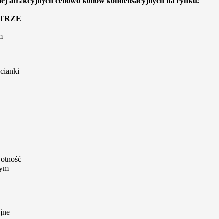
ziej atrakcyjnych cenowo kotłów kondensacyjnych na rynku!
IETRZE
m
ścianki
wotność
wym
jne