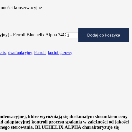
ynności konserwacyjne
jny) - Ferroli Bluehelix Alpha 34C
Dodaj do koszyka
elix
,
dwufunkcyjny
,
Ferroli
,
kocioł gazowy
ensacyjnej, które wyróżniają się doskonałym stosunkiem ceny
d adaptacyjnej kontroli procesu spalania w zależności od jakości
dalnego sterowania. BLUEHELIX ALPHA charakteryzuje się