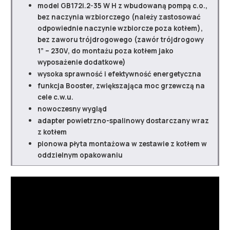
model GB172i.2-35 W H z wbudowaną pompą c.o.,
bez naczynia wzbiorczego (należy zastosować
odpowiednie naczynie wzbiorcze poza kotłem),
bez zaworu trójdrogowego (zawór trójdrogowy
1” – 230V, do montażu poza kotłem jako
wyposażenie dodatkowe)
wysoka sprawność i efektywność energetyczna
funkcja Booster, zwiększająca moc grzewczą na
cele c.w.u.
nowoczesny wygląd
adapter powietrzno-spalinowy dostarczany wraz
z kotłem
pionowa płyta montażowa w zestawie z kotłem w
oddzielnym opakowaniu