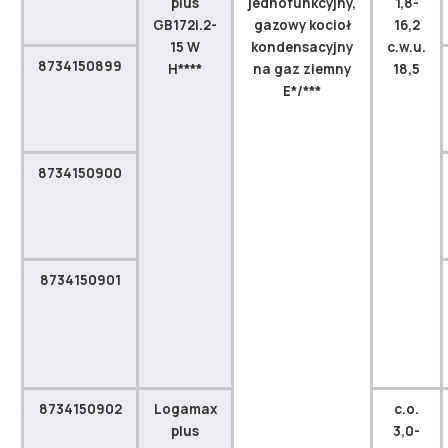
plus
jednofunkcyjny,
1,8-
GB172i.2-
gazowy kocioł
16,2
15 W
kondensacyjny
c.w.u.
8734150899
H****
na gaz ziemny
18,5
E*/***
8734150900
8734150901
8734150902
Logamax
c.o.
plus
3,0-