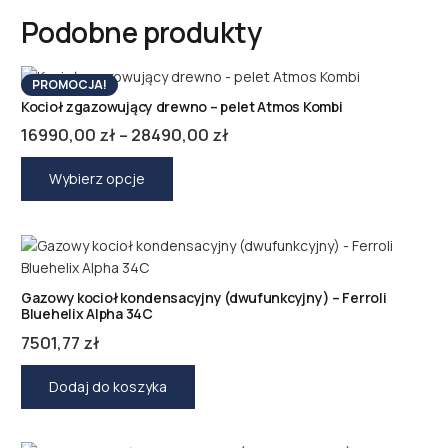
Podobne produkty
PROMOCJA!
Kocioł zgazowujący drewno – pelet Atmos Kombi
Zakres
16990,00
zł
–
28490,00
zł
cen:
Ten
produkt
od
Wybierz opcje
ma
16990,00 zł
wiele
do
wariantów.
28490,00 zł
Opcje
można
Gazowy kocioł kondensacyjny (dwufunkcyjny) – Ferroli
wybrać
Bluehelix Alpha 34C
na
7501,77
zł
stronie
produktu
Dodaj do koszyka