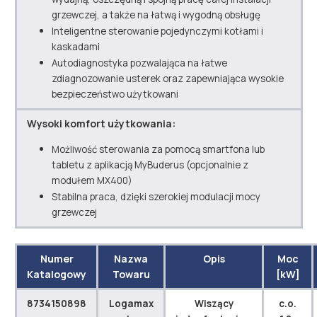
grzewczej, a także na łatwą i wygodną obsługę
Inteligentne sterowanie pojedynczymi kotłami i
kaskadami
Autodiagnostyka pozwalająca na łatwe
zdiagnozowanie usterek oraz zapewniająca wysokie
bezpieczeństwo użytkowani
Wysoki komfort użytkowania:
Możliwość sterowania za pomocą smartfona lub
tabletu z aplikacją MyBuderus (opcjonalnie z
modułem MX400)
Stabilna praca, dzięki szerokiej modulacji mocy
grzewczej
Numer
Nazwa
Opis
Moc
Katalogowy
Towaru
[kW]
8734150898
Logamax
Wiszący
c.o.