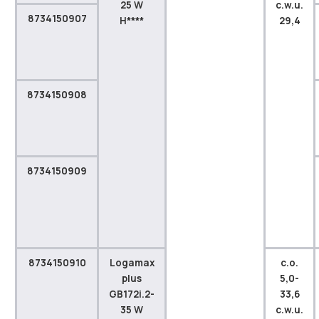
25 W
c.w.u.
8734150907
H****
29,4
8734150908
8734150909
8734150910
Logamax
c.o.
plus
5,0-
GB172i.2-
33,6
35 W
c.w.u.