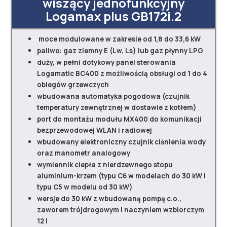
wiszący jednofunkcyjny
Logamax plus GB172i.2
moce modulowane w zakresie od 1,8 do 33,6 kW
paliwo: gaz ziemny E (Lw, Ls) lub gaz płynny LPG
duży, w pełni dotykowy panel sterowania
Logamatic BC400 z możliwością obsługi od 1 do 4
obiegów grzewczych
wbudowana automatyka pogodowa (czujnik
temperatury zewnętrznej w dostawie z kotłem)
port do montażu modułu MX400 do komunikacji
bezprzewodowej WLAN i radiowej
wbudowany elektroniczny czujnik ciśnienia wody
oraz manometr analogowy
wymiennik ciepła z nierdzewnego stopu
aluminium-krzem (typu C6 w modelach do 30 kW i
typu C5 w modelu od 30 kW)
wersje do 30 kW z wbudowaną pompą c.o.,
zaworem trójdrogowym i naczyniem wzbiorczym
12 l