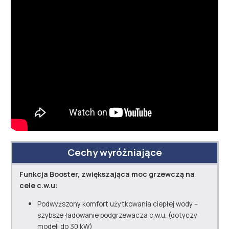
Cechy wyróżniające
Funkcja Booster, zwiększająca moc grzewczą na
cele c.w.u:
Podwyższony komfort użytkowania ciepłej wody –
szybsze ładowanie podgrzewacza c.w.u. (dotyczy
modeli do 30 kW)