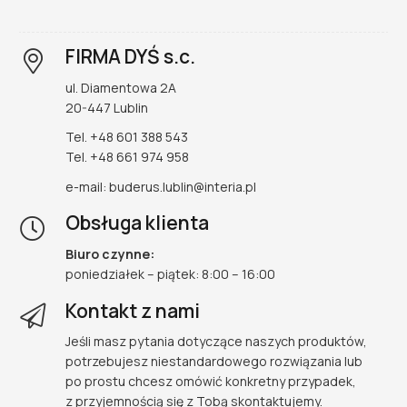
można
wybrać
FIRMA DYŚ s.c.
na
stronie
ul. Diamentowa 2A
produktu
20-447 Lublin
Tel. +48 601 388 543
Tel. +48 661 974 958
e-mail: buderus.lublin@interia.pl
Obsługa klienta
Biuro czynne:
poniedziałek – piątek: 8:00 – 16:00
Kontakt z nami
Jeśli masz pytania dotyczące naszych produktów,
potrzebujesz niestandardowego rozwiązania lub
po prostu chcesz omówić konkretny przypadek,
z przyjemnością się z Tobą skontaktujemy.