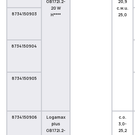
GB172i.2-
20,9
20 W
c.w.u.
8734150903
H****
25,0
8734150904
8734150905
8734150906
Logamax
c.o.
plus
3,0-
GB172i.2-
25,2