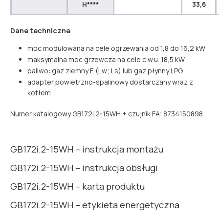
H****
33,6
Dane techniczne
moc modulowana na cele ogrzewania od 1,8 do 16,2 kW
maksymalna moc grzewcza na cele c.w.u. 18,5 kW ­
paliwo: gaz ziemny E (Lw; Ls) lub gaz płynny LPG ­
adapter powietrzno-spalinowy dostarczany wraz z
kotłem
Numer katalogowy GB172i.2-15WH + czujnik FA: 8734150898
GB172i.2-15WH – instrukcja montażu
GB172i.2-15WH – instrukcja obsługi
GB172i.2-15WH – karta produktu
GB172i.2-15WH – etykieta energetyczna