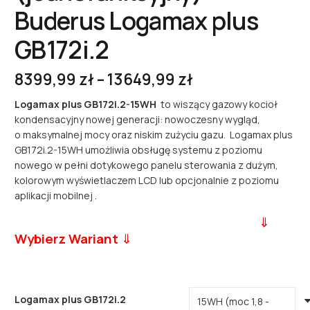
Buderus Logamax plus
GB172i.2
Zakres
8399,99
zł
–
13649,99
zł
cen:
Logamax plus GB172i.2-15WH
to wiszący gazowy kocioł
od
kondensacyjny nowej generacji: nowoczesny wygląd,
8399,99 zł
o maksymalnej mocy oraz niskim zużyciu gazu. Logamax plus
do
GB172i.2-15WH umożliwia obsługę systemu z poziomu
13649,99 zł
nowego w pełni dotykowego panelu sterowania z dużym,
kolorowym wyświetlaczem LCD lub opcjonalnie z poziomu
aplikacji mobilnej .
a
⇓
Wybierz Wariant
⇓
ddfdf
Logamax plus GB172i.2