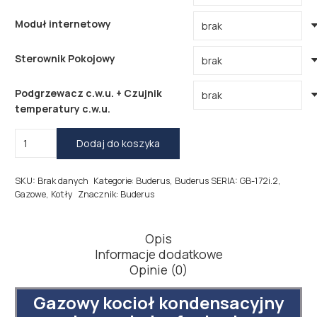
Moduł internetowy
Sterownik Pokojowy
Podgrzewacz c.w.u. + Czujnik
temperatury c.w.u.
ilość
Dodaj do koszyka
Gazowy
kocioł
SKU:
Brak danych
Kategorie:
Buderus
,
Buderus SERIA: GB-172i.2
,
kondensacyjny
Gazowe
,
Kotły
Znacznik:
Buderus
(jednofunkcyjny)
-
Buderus
Opis
Logamax
Informacje dodatkowe
plus
Opinie (0)
GB172i.2
Gazowy kocioł kondensacyjny