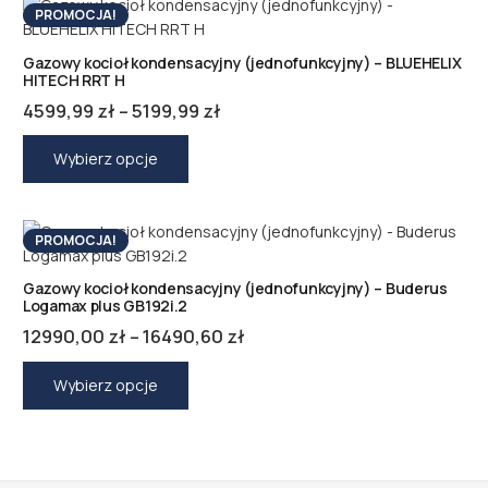
PROMOCJA!
Gazowy kocioł kondensacyjny (jednofunkcyjny) – BLUEHELIX
HITECH RRT H
Zakres
4599,99
zł
–
5199,99
zł
cen:
Ten
produkt
od
Wybierz opcje
ma
4599,99 zł
wiele
do
wariantów.
5199,99 zł
PROMOCJA!
Opcje
można
Gazowy kocioł kondensacyjny (jednofunkcyjny) – Buderus
wybrać
Logamax plus GB192i.2
na
Zakres
12990,00
zł
–
16490,60
zł
stronie
cen:
Ten
produktu
produkt
od
Wybierz opcje
ma
12990,00 zł
wiele
do
wariantów.
16490,60 zł
Opcje