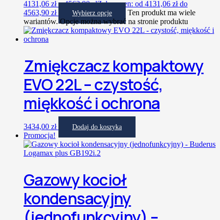
4131,06
zł
–
4563,90
zł
Zakres cen: od 4131,06 zł do
4563,90 zł
Ten produkt ma wiele
Wybierz opcje
wariantów. Opcje można wybrać na stronie produktu
Zmiękczacz kompaktowy
EVO 22L – czystość,
miękkość i ochrona
3434,00
zł
Dodaj do koszyka
Promocja!
Gazowy kocioł
kondensacyjny
(jednofunkcyjny) –