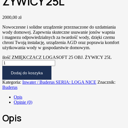
ŻYWICY 25L
2000,00
zł
Nowoczesne i solidne urządzenie przeznaczone do uzdatniania
wody domowej. Zapewnia skuteczne usuwanie jonów wapnia
i magnezu odpowiedzialnych za twardość wody, dzięki czemu
chroni Twoją instalację, urządzenia AGD oraz poprawia komfort
użytkowania wody w gospodarstwie domowym.
ilość ZMIĘKCZACZ LOGASOFT 25 OBJ. ŻYWICY 25L
Dodaj do koszyka
Kategoria:
Inwater / Buderus SERIA: LOGA NICE
Znacznik:
Buderus
Opis
Opinie (0)
Opis