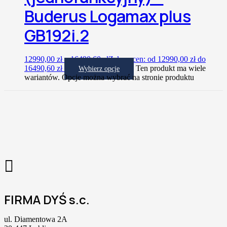
Buderus Logamax plus
GB192i.2
12990,00
zł
–
16490,60
zł
Zakres cen: od 12990,00 zł do
16490,60 zł
Ten produkt ma wiele
Wybierz opcje
wariantów. Opcje można wybrać na stronie produktu
FIRMA DYŚ s.c.
ul. Diamentowa 2A